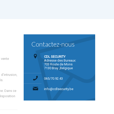
Contactez-nous
CDL SECURITY
s vente
Adresse des Bureaux:
703 Route de Mons
7130 Bray ,Belgique
 d'intrusion,
065/70.92.43
és.
info@cdlsecurity.be
me. Dans ce
disposition