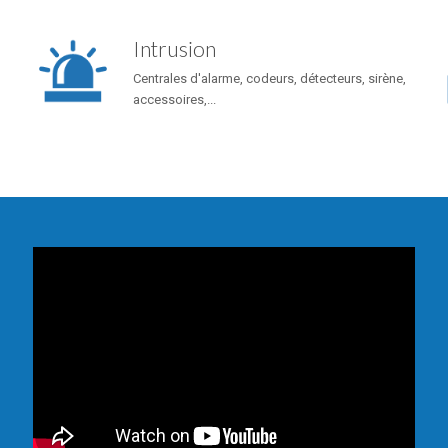
Intrusion
Centrales d'alarme, codeurs, détecteurs, sirène,
accessoires,...