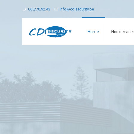
065/70.92.43
info@cdlsecurity.be
Home
Nos service