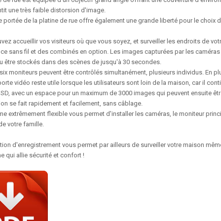
ntit une très faible distorsion d'image.
 portée de la platine de rue offre également une grande liberté pour le choix
ez accueillir vos visiteurs où que vous soyez, et surveiller les endroits de 
nce sans fil et des combinés en option. Les images capturées par les caméras p
 ou être stockés dans des scènes de jusqu'à 30 secondes.
six moniteurs peuvent être contrôlés simultanément, plusieurs individus. En plus 
e porte vidéo reste utile lorsque les utilisateurs sont loin de la maison, car il co
SD, avec un espace pour un maximum de 3000 images qui peuvent ensuite être 
ation se fait rapidement et facilement, sans câblage.
e extrêmement flexible vous permet d'installer les caméras, le moniteur prin
e votre famille.
ion d'enregistrement vous permet par ailleurs de surveiller votre maison même
e qui allie sécurité et confort !