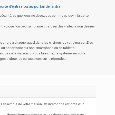
rte d'entrée ou au portail de jardin.
n sécurité, vu que vous ne devez pas comme ça ouvrir la porte
t, vu que l'on peut simplement refuser des visiteurs non désirés
t répondre à chaque appel dans les environs de votre maison.Des
 ou parlophone sur son smartphone ou sa tablette.
'est pas à la maison. Si vous branchez le système sur votre
sages d'absence ou vacances sur le répondeur.
r l'ensemble de votre maison.Cet interphone est doté d'un
on 170 degrés horizontalement et 115 degrés verticalement.