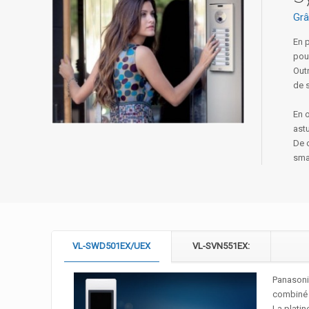
Grâ
En p
pour
Outr
de 
En o
ast
De c
sma
VL-SWD501EX/UEX
VL-SVN551EX:
Panasonic
combiné 
La platin