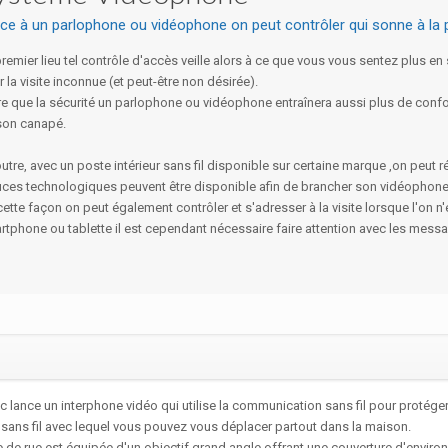
ce à un parlophone ou vidéophone on peut contrôler qui sonne à la po
remier lieu tel contrôle d'accès veille alors à ce que vous vous sentez plus e
 la visite inconnue (et peut-être non désirée).
e que la sécurité un parlophone ou vidéophone entraînera aussi plus de confor
son canapé.
utre, avec un poste intérieur sans fil disponible sur certaine marque ,on peu
uces technologiques peuvent être disponible afin de brancher son vidéophone
ette façon on peut également contrôler et s'adresser à la visite lorsque l'on n
rtphone ou tablette il est cependant nécessaire faire attention avec les mes
 lance un interphone vidéo qui utilise la communication sans fil pour protége
sans fil avec lequel vous pouvez vous déplacer partout dans la maison.
e de rue est équipée d'un objectif grand angle offrant une couverture d'envir