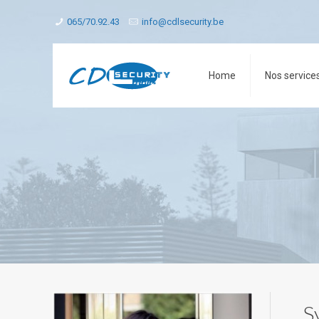
065/70.92.43
info@cdlsecurity.be
Home
Nos service
S