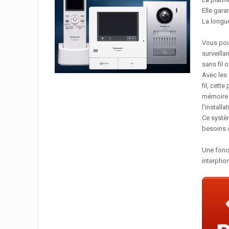
Elle gara
La longue
Vous pouv
surveilla
sans fil
Avec les 
fil, cett
mémoire 
l'install
Ce systèm
besoins d
Une fonct
interphon