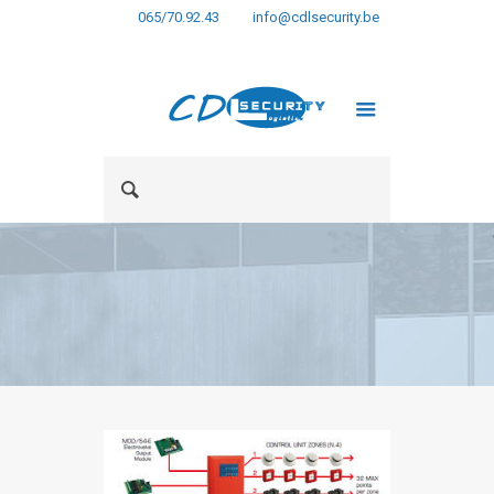
065/70.92.43
info@cdlsecurity.be